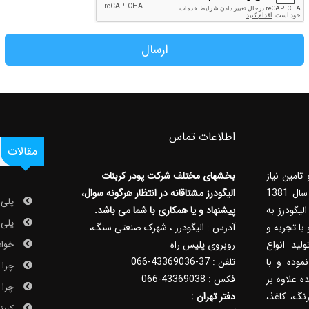
ارسال
اطلاعات تماس
مقالات
تامین نیاز
بخشهای مختلف شرکت پودر کربنات
کارخانجات به انواع مواد اولیه معدنی در سال 1381
الیگودرز مشتاقانه در انتظار هرگونه سوال،
پلی 
ای الیگودرز به
پیشنهاد و یا همکاری با شما می باشد.
پلی ا
با تجربه و
آدرس : الیگودرز ، شهرک صنعتی سنگ،
خواص 
لید انواع
روبروی پلیس راه
مش 2500 را آغاز نموده و با
تلفن : 37-43369036-066
چرا ک
 علاوه بر
فکس : 43369038-066
چرا ک
رنگ، کاغذ،
دفتر تهران :
کربن