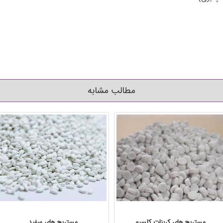
مطالب مشابه
مستربچ های کربنات کلسیم
مستربچ های سفید