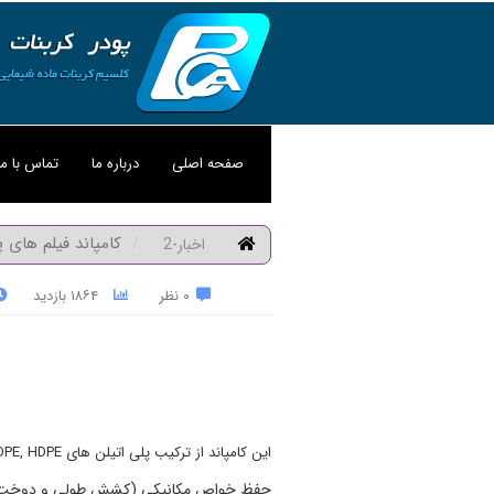
صفحه اصلی
درباره ما
تماس با ما
کامپاند فیلم های پ
اخبار-2
۰ نظر
۱۸۶۴ بازدید
این کامپاند از ترکیب پلی اتیلن های LDPET, LLDPE, HDPE با کربنات کلسیم پوشش دار و سایر افزودنی ها با هدف:
حفظ خواص مکانیکی (کشش طولی و دوخت 