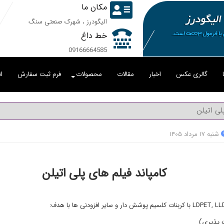
مکان ما
الیگودرز ، شهرک صنعتی سنگ
خط داغ
09166664585
گالری عکس
اخبار
مقالات
محصولات
فرم ثبت سفارش
ا
لی اتیلن
شنبه ۱۷ مرداد ۱۴۰۵
کامپاند فیلم های پلی اتیلن
پذیری)