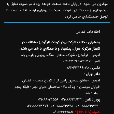
میکرون می نماید. در پایان باعث مباهات خواهد بود تا در صورت تمایل به
برخورداری از خدمات این شرکت نسبت به برقراری ارتباط اقدام نموده. تا
توفیق خدمتگذاری حاصل گردد.
اطلاعات تماس
بخشهای مختلف شرکت پودر کربنات الیگودرز مشتاقانه در
انتظار هرگونه سوال، پیشنهاد و یا همکاری با شما می باشد.
آدرس : الیگودرز ، شهرک صنعتی سنگ، روبروی پلیس راه
تلفن : ۳۷-۴۳۳۶۹۰۳۶-۰۶۶
فکس : ۴۳۳۶۹۰۳۸-۰۶۶
دفتر تهران :
آدرس : خیابان عباسپور پایین تر از اتوبان همت - ابتدای
خیابان دوستان - پلاک ۲۸ - ساختمان دنیای بهتر - طبقه پنجم
- واحد ۵۵
پودر :
تلفن : ۸۸۶۳۱۶۳۳-۰۲۱ ۸۸۰۲۴۵۵۶-۰۲۱
۸۸۸۷۳۶۷۷-۰۲۱ ۸۸۸۷۳۶۷۸-۰۲۱ ۸۸۸۷۳۶۷۹-۰۲۱
همراه (خط داغ) :
۰۹۱۶۶۶۶۴۵۸۵