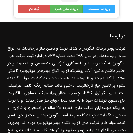
ورود بـه سیــستم
ورود با تلفن همراه
ثبت نام
درباره ما
شرکت پودر کربنات الیگودرز با هدف تولید و تامین نیاز کارخانجات به انواع
مواد اولیه معدنی در سال ۱۳۸۱ تحت شماره ۸۲۳ در اداره ثبت شرکت های
الیگودرز به ثبت رسیده و با همکاری کارکنانی متخصص و با تجربه و در
اختیار داشتن ماشین آلات پیشرفته تولید انواع پودرهای میکرونیزه تا مش
۲۵۰۰ را آغاز نموده و با توجه به اهمیت دادن به کیفیت موفق گردیده
علاوه بر تامین نیاز کارخانجات داخلی مانند صنایع رنگ، کاغذ، سرامیک،
لنت سازی گرانول PVC، چسب، حفاری،پلاستیک، نساجی، الکترود،
ایزولاسیون تولیدات خود را به سایر نقاط جهان نیز صادر نماید. و با توجه
به اینکه سهامداران شرکت دارای تجربه ۳۰ ساله در استخراج و فراوری از
معادن سنگ لاشه کربنات کلسیم منطقه الیگودرز بوده و مدت زیادی تامین
کننده مواد خام شرکت های تولید کننده پودر میکرونیزه بوده. لذا بصورت
تخصصی اقدام به تولید پودر میکرونیزه کربنات کلسیم تا دانه بندی پنج